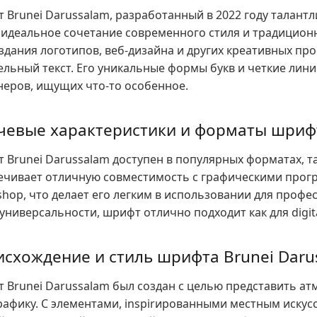
 Brunei Darussalam, разработанный в 2022 году талант
 идеальное сочетание современного стиля и традицион
здания логотипов, веб-дизайна и других креативных про
ельный текст. Его уникальные формы букв и четкие лин
неров, ищущих что-то особенное.
евые характеристики и форматы шрифт
Brunei Darussalam доступен в популярных форматах, так
ечивает отличную совместимость с графическими програ
shop, что делает его легким в использовании для проф
универсальности, шрифт отлично подходит как для digital
схождение и стиль шрифта Brunei Daru
 Brunei Darussalam был создан с целью представить атм
рафику. С элементами, inspirированными местным искусс