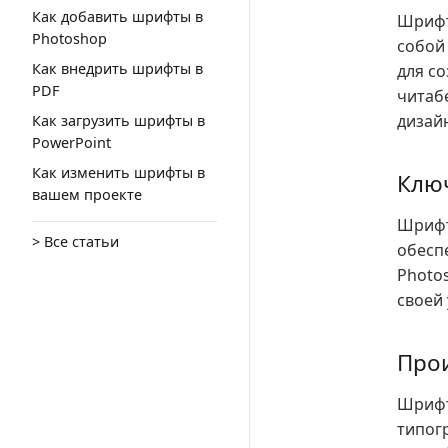
Как добавить шрифты в
Шрифт
Photoshop
собой
Как внедрить шрифты в
для со
PDF
читаб
дизай
Как загрузить шрифты в
PowerPoint
Как изменить шрифты в
Ключ
вашем проекте
Шрифт 
> Все статьи
обесп
Photo
своей 
Прои
Шрифт
типог