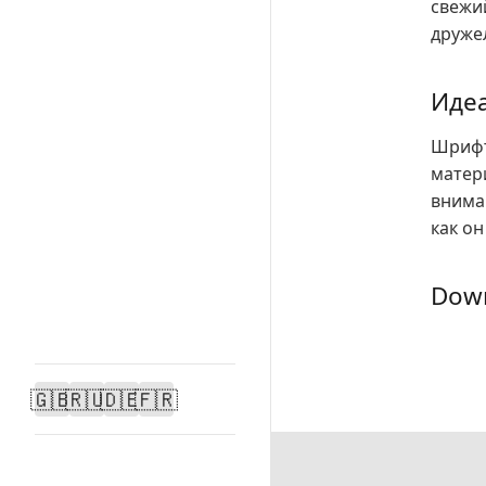
свежи
друже
Иде
Шрифт
матер
внима
как о
Down
🇬🇧
🇷🇺
🇩🇪
🇫🇷