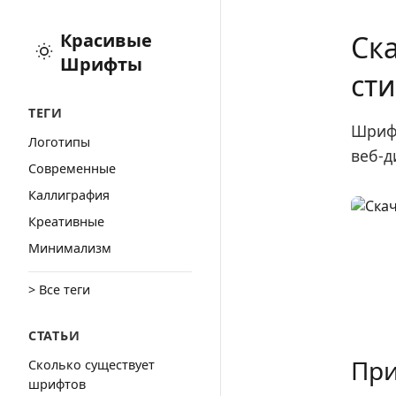
Красивые
Ска
Шрифты
ст
ТЕГИ
Шрифт
Логотипы
веб-д
Cовременные
Каллиграфия
Креативные
Минимализм
> Все теги
СТАТЬИ
При
Сколько существует
шрифтов