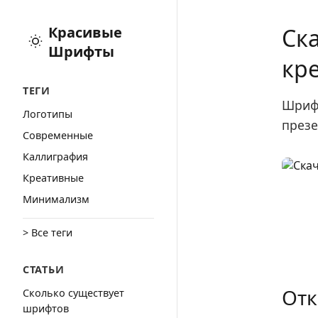
Красивые
Ск
Шрифты
кр
ТЕГИ
Шрифт
Логотипы
презе
Cовременные
Каллиграфия
Креативные
Минимализм
> Все теги
СТАТЬИ
Отк
Сколько существует
шрифтов