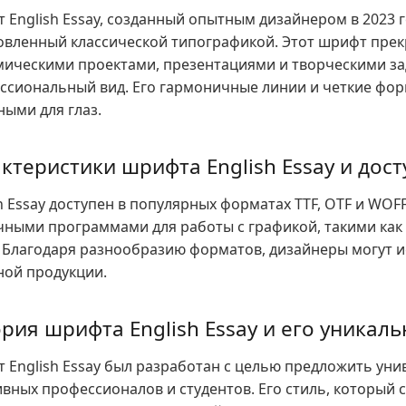
 English Essay, созданный опытным дизайнером в 2023 г
овленный классической типографикой. Этот шрифт прек
мическими проектами, презентациями и творческими за
ссиональный вид. Его гармоничные линии и четкие фор
ными для глаз.
ктеристики шрифта English Essay и до
h Essay доступен в популярных форматах TTF, OTF и WOF
ными программами для работы с графикой, такими как Ad
e. Благодаря разнообразию форматов, дизайнеры могут и
ной продукции.
рия шрифта English Essay и его уникаль
 English Essay был разработан с целью предложить ун
ивных профессионалов и студентов. Его стиль, который 