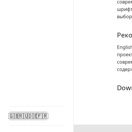
соврем
шрифт
выбор
Реко
Engli
проек
совре
содер
Down
🇬🇧
🇷🇺
🇩🇪
🇫🇷