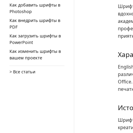
Как добавить шрифты в
Шрифт
Photoshop
вдохн
Как внедрить шрифты в
акаде
PDF
профе
прият
Как загрузить шрифты в
PowerPoint
Как изменить шрифты в
Хара
вашем проекте
Englis
> Все статьи
различ
Offic
печат
Исто
Шрифт
креат