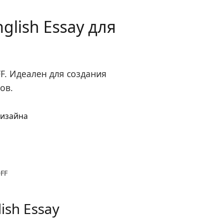
lish Essay для
FF. Идеален для создания
ов.
OFF
sh Essay