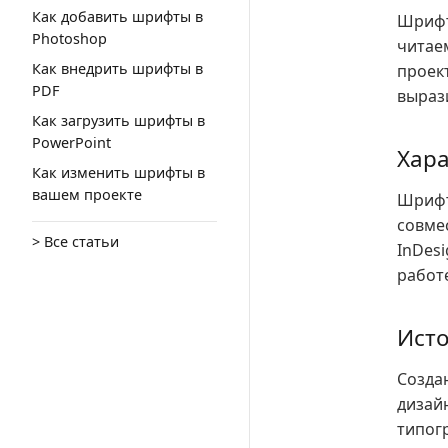
Как добавить шрифты в
Шрифт
Photoshop
читае
Как внедрить шрифты в
проект
PDF
выраз
Как загрузить шрифты в
PowerPoint
Хара
Как изменить шрифты в
вашем проекте
Шрифт 
совме
> Все статьи
InDes
работ
Исто
Созда
дизай
типог