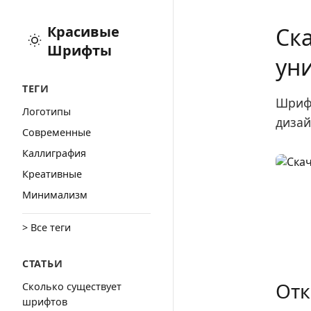
Красивые
Ска
Шрифты
ун
ТЕГИ
Шрифт
Логотипы
дизай
Cовременные
Каллиграфия
Креативные
Минимализм
> Все теги
СТАТЬИ
Отк
Сколько существует
шрифтов