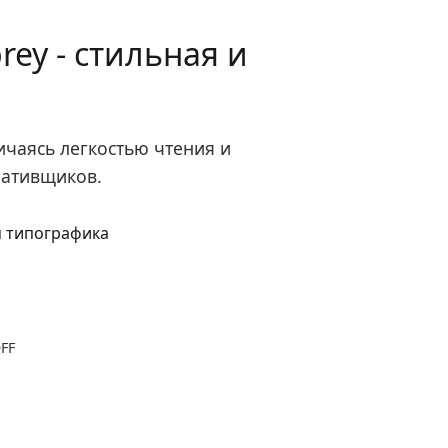
ey - стильная и
ичаясь легкостью чтения и
еативщиков.
OFF