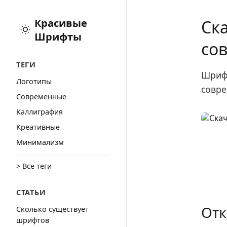
Красивые
Ска
Шрифты
со
ТЕГИ
Шрифт
Логотипы
совре
Cовременные
Каллиграфия
Креативные
Минимализм
> Все теги
СТАТЬИ
Отк
Сколько существует
шрифтов