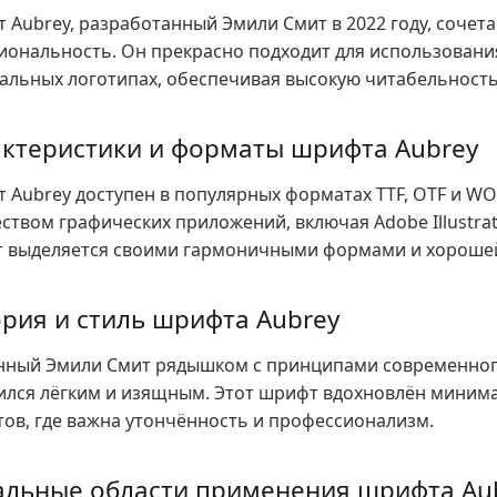
 Aubrey, разработанный Эмили Смит в 2022 году, сочета
иональность. Он прекрасно подходит для использования
кальных логотипах, обеспечивая высокую читабельность
ктеристики и форматы шрифта Aubrey
 Aubrey доступен в популярных форматах TTF, OTF и WOF
твом графических приложений, включая Adobe Illustrato
 выделяется своими гармоничными формами и хороше
рия и стиль шрифта Aubrey
нный Эмили Смит рядышком с принципами современного
ился лёгким и изящным. Этот шрифт вдохновлён минима
тов, где важна утончённость и профессионализм.
альные области применения шрифта Au