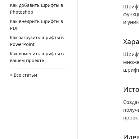
Как добавить шрифты в
Шрифт
Photoshop
функц
Как внедрить шрифты в
и уни
PDF
Как загрузить шрифты в
Хара
PowerPoint
Как изменить шрифты в
Шрифт
вашем проекте
множес
шрифт
> Все статьи
Исто
Созда
получ
проек
Иде