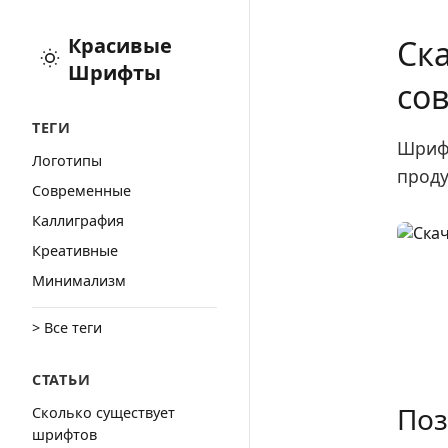
Красивые
Ск
Шрифты
со
ТЕГИ
Шрифт
Логотипы
проду
Cовременные
Каллиграфия
Креативные
Минимализм
> Все теги
СТАТЬИ
Поз
Сколько существует
шрифтов