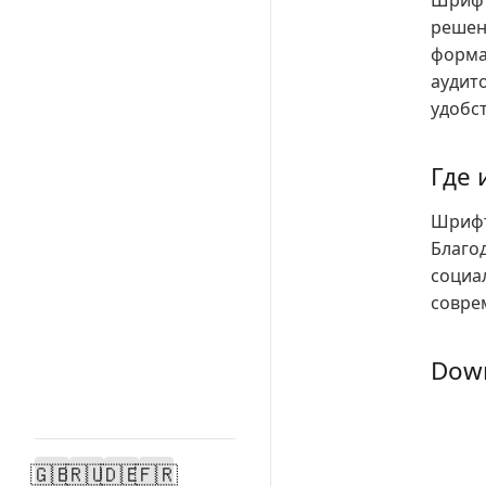
Шрифт
решен
форма
аудит
удобс
Где 
Шрифт
Благо
социа
совре
Down
🇬🇧
🇷🇺
🇩🇪
🇫🇷