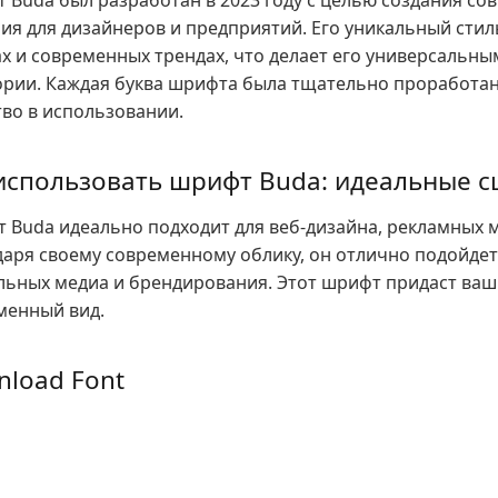
 Buda был разработан в 2023 году с целью создания с
ия для дизайнеров и предприятий. Его уникальный стил
х и современных трендах, что делает его универсальн
ории. Каждая буква шрифта была тщательно проработа
тво в использовании.
использовать шрифт Buda: идеальные 
 Buda идеально подходит для веб-дизайна, рекламных м
даря своему современному облику, он отлично подойдет
льных медиа и брендирования. Этот шрифт придаст ва
менный вид.
load Font