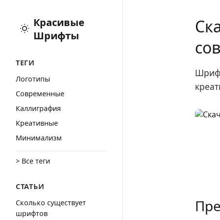
Красивые
Ск
Шрифты
со
ТЕГИ
Шрифт
Логотипы
креат
Cовременные
Каллиграфия
Креативные
Минимализм
> Все теги
СТАТЬИ
Пре
Сколько существует
шрифтов