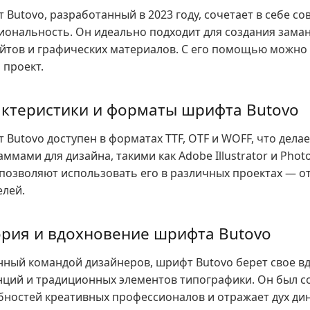
 Butovo, разработанный в 2023 году, сочетает в себе с
иональность. Он идеально подходит для создания зама
айтов и графических материалов. С его помощью можно 
 проект.
ктеристики и форматы шрифта Butovo
 Butovo доступен в форматах TTF, OTF и WOFF, что дел
ммами для дизайна, такими как Adobe Illustrator и Pho
 позволяют использовать его в различных проектах — о
елей.
рия и вдохновение шрифта Butovo
нный командой дизайнеров, шрифт Butovo берет свое в
нций и традиционных элементов типографики. Он был с
бностей креативных профессионалов и отражает дух дин