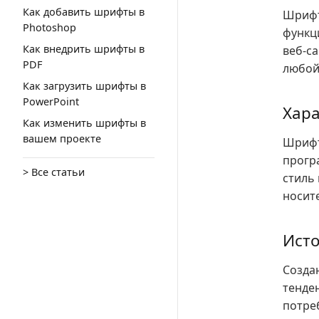
Как добавить шрифты в
Шрифт
Photoshop
функц
Как внедрить шрифты в
веб-с
PDF
любой
Как загрузить шрифты в
PowerPoint
Хара
Как изменить шрифты в
вашем проекте
Шрифт
програ
> Все статьи
стиль
носит
Исто
Созда
тенде
потре